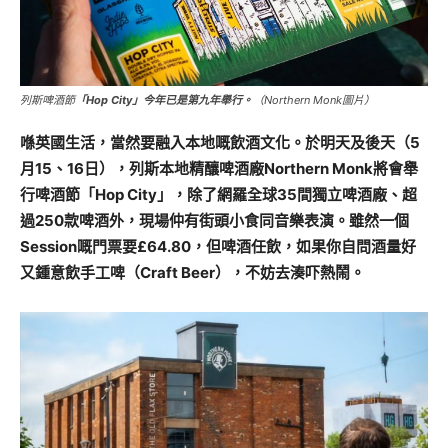
列斯啤酒節
「Hop City」今年已是第九年舉行。
（Northern Monk圖片）
喺英國生活，當然要融入本地嘅飲酒文化。於明天及後天（5
月15、16日），列斯本地精釀啤酒廠Northern Monk將會舉
行啤酒節「Hop City」，除了網羅全球35間獨立啤酒廠、超
過250款啤酒外，現場仲有街頭小食同音樂表演。雖然一個
Session嘅門票要£64.80，但啤酒任飲，如果你自問酒量好
又鍾意飲手工啤（Craft Beer），不妨去湊吓熱鬧。