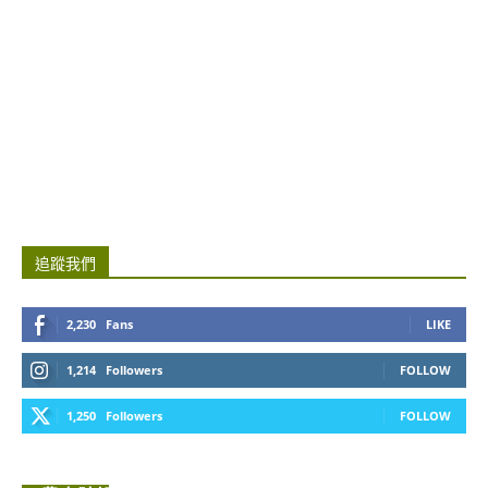
追蹤我們
2,230
Fans
LIKE
1,214
Followers
FOLLOW
1,250
Followers
FOLLOW