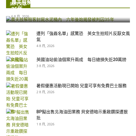
農夫肢解租客封屍水泥桶內 六年後始揭發被判囚
熱門文章
35年...
6 8 月, 2026
遭列「強姦名單」感驚恐 英女生拍短片反厭女風
氣
4 8 月, 2026
英國油站偷油個案升兩成 每日總損失近20萬鎊
3 8 月, 2026
暑假優惠活動現已開始 兒童可享有免費巴士服務
2 8 月, 2026
BP擬出售北海油田業務 貝安德暗示重啟鑽探遭狠
批
1 8 月, 2026