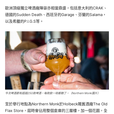
歐洲頂級獨立啤酒廠陣容亦相當鼎盛，包括意大利的CRAK、
德國的Sudden Death、西班牙的Garage、芬蘭的Salama，
以及希臘的P.I.G.S等。
今次啤酒節有超過250款啤酒，每款飲一啖都飽了。（Northern Monk圖片）
至於舉行地點為Northern Monk於Holbeck嘅舊酒廠The Old
Flax Store，屆時會佔用整個倉庫的三層樓，加一個花園，全