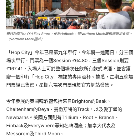
舉行地點The Old Flax Store，位於Holbeck，是Northern Monk嘅舊酒廠加倉庫。
（Northern Monk圖片）
「Hop City」今年已是第九年舉行，今年將一連兩日，分三個
場次舉行。門票為一個Session £64.80，三個Session則要
£167.41，入場人士可於整個場次任飲所有款式啤酒，並會獲
贈一個印有「Hop City」標誌的專用酒杯。據悉，星期五晚場
門票經已售罄，星期六場次門票現於官方網站發售。
今年參展的英國啤酒廠包括來自Brighton的Beak、
Cheltenham的Deya、曼徹斯特的Track，以及愛丁堡的
Newbarns。美國方面則有Trillium、Root + Branch、
Finback及Everywhere等知名啤酒廠；加拿大代表為
Messorem及Third Moon。