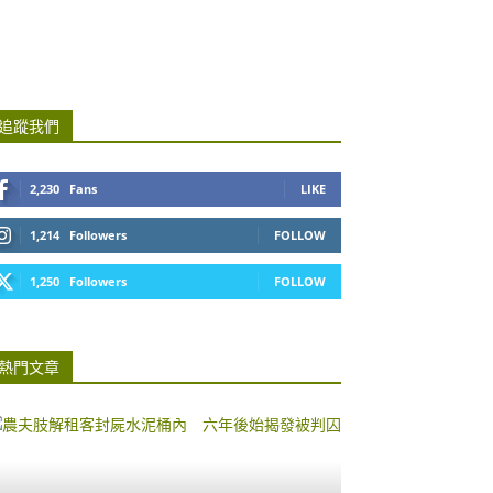
追蹤我們
2,230
Fans
LIKE
1,214
Followers
FOLLOW
1,250
Followers
FOLLOW
熱門文章