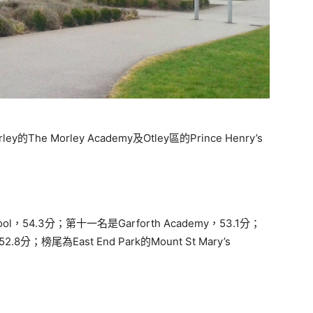
e Morley Academy及Otley區的Prince Henry’s
ol，54.3分；第十一名是Garforth Academy，53.1分；
.8分；榜尾為East End Park的Mount St Mary’s