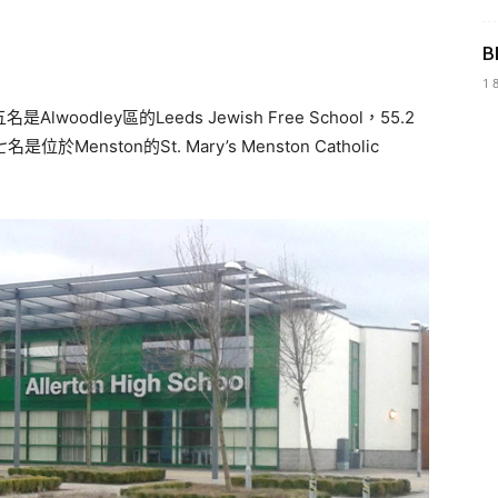
。
B
1 
Alwoodley區的Leeds Jewish Free School，55.2
位於Menston的St. Mary’s Menston Catholic