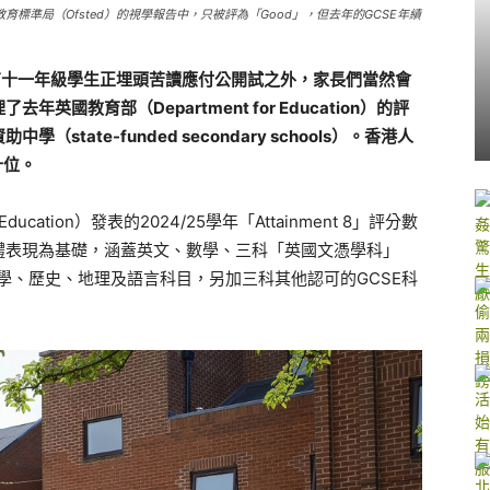
l喺2023年嘅教育標準局（Ofsted）的視學報告中，只被評為「Good」，但去年的GCSE年績
有十一年級學生正埋頭苦讀應付公開試之外，家長們當然會
國教育部（Department for Education）的評
ate-funded secondary schools）。香港人
第十位。
ucation）發表的2024/25學年「Attainment 8」評分數
體表現為基礎，涵蓋英文、數學、三科「英國文憑學科」
科學、電腦科學、歷史、地理及語言科目，另加三科其他認可的GCSE科