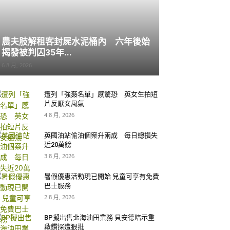
農夫肢解租客封屍水泥桶內 六年後始
揭發被判囚35年...
6 8 月, 2026
遭列「強姦名單」感驚恐 英女生拍短
片反厭女風氣
4 8 月, 2026
英國油站偷油個案升兩成 每日總損失
近20萬鎊
3 8 月, 2026
暑假優惠活動現已開始 兒童可享有免費
巴士服務
2 8 月, 2026
BP擬出售北海油田業務 貝安德暗示重
啟鑽探遭狠批