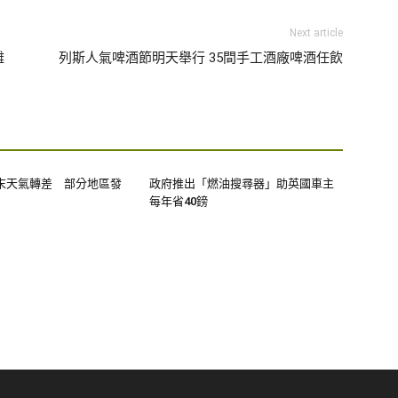
Next article
離
列斯人氣啤酒節明天舉行 35間手工酒廠啤酒任飲
末天氣轉差 部分地區發
政府推出「燃油搜尋器」助英國車主
每年省40鎊