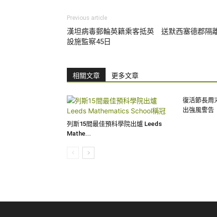
Previous article
漢坦病毒郵輪英籍乘客抵英 送默西塞德郡隔
設施監察45日
相關文章
更多文章
復活節長周
出強風警告
列斯15間最佳預科學院出爐 Leeds
Mathe...