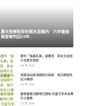
農夫肢解租客封屍水泥桶內 六年後始
揭發被判囚35年...
6 8 月, 2026
遭列「強姦名單」感驚恐 英女生拍短
片反厭女風氣
4 8 月, 2026
英國油站偷油個案升兩成 每日總損失
近20萬鎊
3 8 月, 2026
暑假優惠活動現已開始 兒童可享有免費
巴士服務
2 8 月, 2026