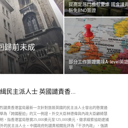
提高定居門檻惹憂慮 國會議
致
豁免BNO簽證
死
 回歸前未成
部分工作簽證需達A-level英
平
緝民主派人士 英國譴責香...
烈譴責香港當局最新一次針對旅居英國的民主派人士發出的懸賞通
舉為「跨國壓迫」的又一例證。外交大臣林德偉與內政大臣顧綺慧
，指香港當局懸賞25,000美元至125,000美元，徵求線索協助逮捕
海外的民主派人士。中國政府則譴責相關批評為「干涉內政」，強調