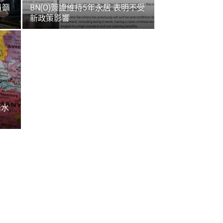
員籲
BN(O)簽證維持5年永居 表明不受
新政策影響
語水