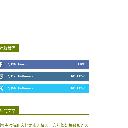
追蹤我們
2,230
Fans
LIKE
1,214
Followers
FOLLOW
1,250
Followers
FOLLOW
熱門文章