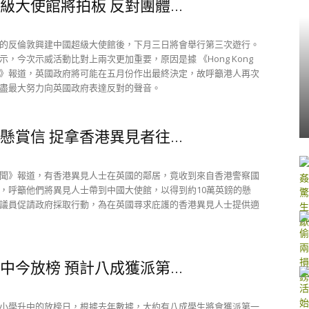
級大使館將拍板 反對團體...
的反倫敦興建中國超級大使館後，下月三日將會舉行第三次遊行。
示，今次示威活動比對上兩次更加重要，原因是據 《Hong Kong
Press》報道，英國政府將可能在五月份作出最終決定，故呼籲港人再次
盡最大努力向英國政府表達反對的聲音。
懸賞信 捉拿香港異見者往...
聞》報道，有香港異見人士在英國的鄰居，竟收到來自香港警察國
，呼籲他們將異見人士帶到中國大使館，以得到約10萬英鎊的懸
議員促請政府採取行動，為在英國尋求庇護的香港異見人士提供適
中今放榜 預計八成獲派第...
小學升中的放榜日，根據去年數據，大約有八成學生將會獲派第一