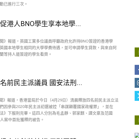
動已進行三次。
促港人BNO學生享本地學...
聞》報道，英國工黨多位議員呼籲政府允許持BNO簽證的香港學
英國本地學生相同的大學學費待遇，並可申請學生貸款，與來自阿
蘭等持人道簽證的學生看齊。
名前民主派議員 國安法刑...
新聞》報道，香港當局於今日（4月29日）清晨釋放四名前民主派立法
們因參與2020年民主派初選被控「串謀顛覆國家政權罪」，並在
法》下服刑完畢。這四人分別為毛孟靜、郭家麒、譚文豪及范國
7人案中首批獲釋的被告。