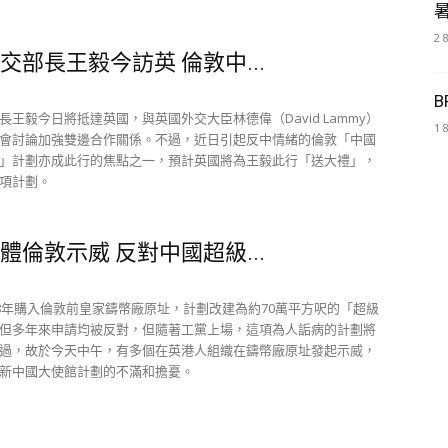
2 
交部長王毅今訪英 倫敦中...
B
長王毅今日將抵達英國，與英國外交大臣林德偉（David Lammy）
1 
會討論加強雙邊合作關係。不過，近日引起反中情緒的倫敦「中國
」計劃亦成此行的焦點之一，預計英國將為王毅此行「送大禮」，
項計劃。
體倫敦示威 反對中國超級...
18年購入倫敦前皇家鑄幣廠原址，計劃改建為約70萬平方呎的「超級
但多年來申請均被反對，但隨著工黨上場，這項為人詬病的計劃將
過，故於今天中午，有多個在英港人組織在鑄幣廠原址發起示威，
新中國大使館計劃的不滿和擔憂。