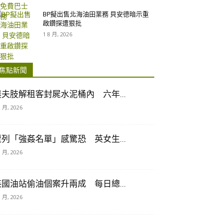
BP擬出售北海油田業務 貝安德暗示重
啟鑽探遭狠批
1 8 月, 2026
焦點新聞
農夫肢解租客封屍水泥桶內 六年...
8 月, 2026
遭列「強姦名單」感驚恐 英女生...
8 月, 2026
英國油站偷油個案升兩成 每日總...
8 月, 2026