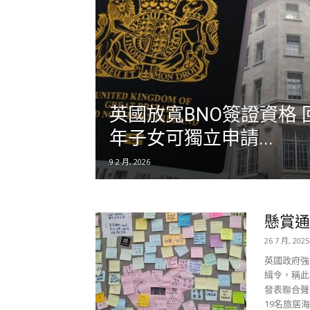
英國放寬BNO簽證資格
年子女可獨立申請...
9 2 月, 2026
懸賞通
26 7 月, 2025
英國政府強
緝令，稱此
發表聯合聲明
19名旅居