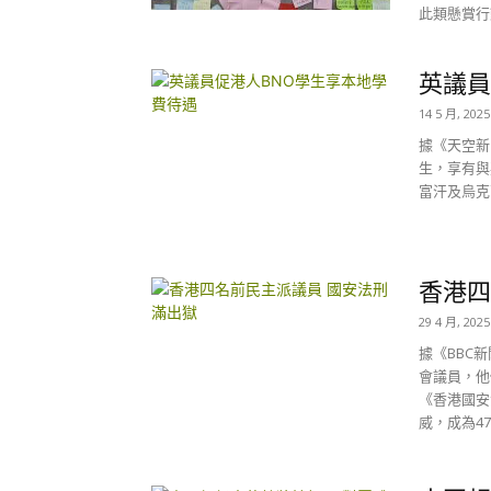
此類懸賞行
英議員
14 5 月, 2025
據《天空新
生，享有與
富汗及烏克
香港四
29 4 月, 2025
據《BBC
會議員，他
《香港國安
威，成為4