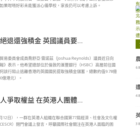
如果咁唔好彩未能獲派心儀學校，家長仍可以考慮上訴。
絕退還強積金 英國議員要...
易委員會成員喬舒亞·雷諾茲（Joshua Reynolds）議員近日向
報》表示，他希望總部位於倫敦的滙豐銀行（HSBC）高層前往國
6 
何該行阻止逃離香港的英國國民提取強積金儲蓄，總數約值9.78億
00億港元）。
4 
人爭取權益 在英港人團體...
2月12日），一群在英港人組織在聯合國第77屆經濟、社會及文化權
CESCR）閉門會議上發言，呼籲國際社會關注在英港人面臨的困
3 