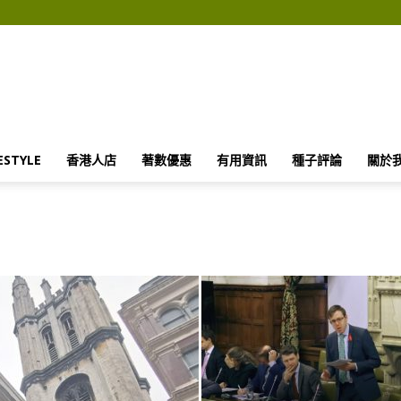
英
1
ESTYLE
香港人店
著數優惠
有用資訊
種子評論
關於
2
歲
男
童
仿
抖
音
挑
戰
吸
噴
霧
劑