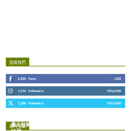
追蹤我們
2,230
Fans
LIKE
1,214
Followers
FOLLOW
1,250
Followers
FOLLOW
農夫肢解租客封屍水泥桶內 六年後始揭發被判囚
熱門文章
35年...