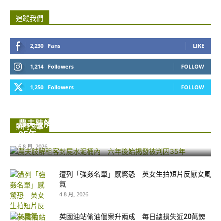
追蹤我們
2,230
Fans
LIKE
1,214
Followers
FOLLOW
1,250
Followers
FOLLOW
農夫肢解租客封屍水泥桶內 六年後始揭發被判囚
熱門文章
35年...
6 8 月, 2026
遭列「強姦名單」感驚恐 英女生拍短片反厭女風
氣
4 8 月, 2026
英國油站偷油個案升兩成 每日總損失近20萬鎊