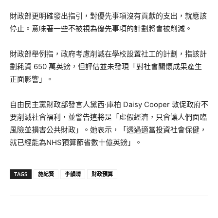
財政部更明確發出指引，對優先事項沒有貢獻的支出，就應該
停止。意味著一些不被視為優先事項的計劃將會被削減。
財政部舉例指，政府考慮削減在學校設置社工的計劃，指該計
劃耗資 650 萬英鎊，但評估並未發現「對社會關懷成果產生
正面影響」。
自由民主黨財政部發言人黛西·庫柏 Daisy Cooper 敦促政府不
要削減社會福利，並警告這將是「虛假經濟，只會讓人們面臨
風險並損害公共財政」。她表示，「透過適當投資社會保健，
就已經能為NHS預算節省數十億英鎊」。
TAGS
施紀賢
李韻睛
財政預算