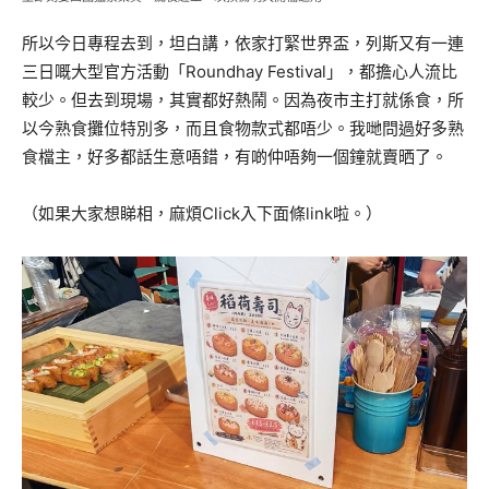
所以今日專程去到，坦白講，依家打緊世界盃，列斯又有一連
三日嘅大型官方活動「Roundhay Festival」，都擔心人流比
較少。但去到現場，其實都好熱鬧。因為夜市主打就係食，所
以今熟食攤位特別多，而且食物款式都唔少。我哋問過好多熟
食檔主，好多都話生意唔錯，有啲仲唔夠一個鐘就賣晒了。
（如果大家想睇相，麻煩Click入下面條link啦。）