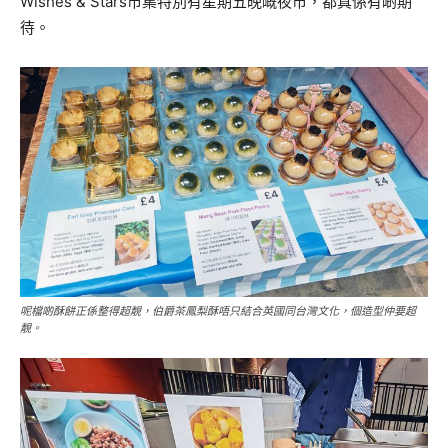
Wishes & Stars市集特別有星期五晚嘅夜市，都真係有啲期
待。
呢檔啲酥餅正係整得超靚，伯爵茶鳳梨酥唔只結合英國同台灣文化，個造型仲要超
靚。