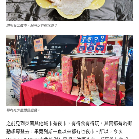
講明台北夜市，點可以冇刨冰食？
場內有少量攤位遊戲。
之前見到英國其他城市有夜市，有得食有得玩，其實都有啲衝
動想專登去，畢竟列斯一直以來都冇乜夜市。所以，今次