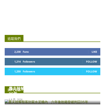
追蹤我們
2,230
Fans
LIKE
1,214
Followers
FOLLOW
1,250
Followers
FOLLOW
農夫肢解租客封屍水泥桶內 六年後始揭發被判囚
熱門文章
35年...
6 8 月, 2026