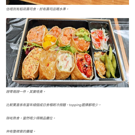
估唔到有稻荷壽司食，好有壽司店嘅水準。
鎊零兩鎊一件，其實唔貴。
比較驚喜係有當年細個成日食嗰啲冷撈麵，topping選擇都唔少。
除咗熟食，當然唔少得精品攤位。
仲有整襟章的攤檔。