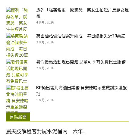
遭列「強姦名單」感驚恐 英女生拍短片反厭女風
氣
4 8 月, 2026
英國油站偷油個案升兩成 每日總損失近20萬鎊
3 8 月, 2026
暑假優惠活動現已開始 兒童可享有免費巴士服務
2 8 月, 2026
BP擬出售北海油田業務 貝安德暗示重啟鑽探遭狠
批
1 8 月, 2026
焦點新聞
農夫肢解租客封屍水泥桶內 六年...