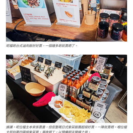
呢檔啲台式滷肉飯好好賣，一個鐘多啲就賣晒了。
據講，呢位檔主本來係賣書，但佢整嘅日式紫菜飯團超級好賣，一陣就賣晒。嗰位檔
主即刻要四圍搵紫菜買，漏夜趕工，以預備明天開檔之用。