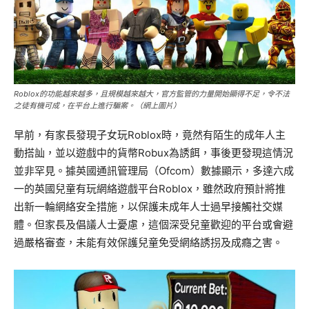
Roblox的功能越來越多，且規模越來越大，官方監管的力量開始顯得不足，令不法
之徒有機可成，在平台上進行騙案。（網上圖片）
早前，有家長發現子女玩Roblox時，竟然有陌生的成年人主
動搭訕，並以遊戲中的貨幣Robux為誘餌，事後更發現這情況
並非罕見。據英國通訊管理局（Ofcom）數據顯示，多達六成
一的英國兒童有玩網絡遊戲平台Roblox，雖然政府預計將推
出新一輪網絡安全措施，以保護未成年人士過早接觸社交媒
體。但家長及倡議人士憂慮，這個深受兒童歡迎的平台或會避
過嚴格審查，未能有效保護兒童免受網絡誘拐及成癮之害。