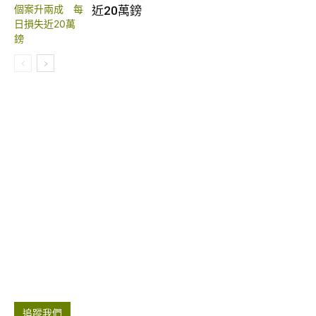
近20萬鎊
追蹤我們