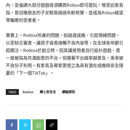
內，並強調大部分遊戲毋須購買Robux即可遊玩。惟受訪家長
指，曾目睹朋友的子女輕易繞過年齡核實，並成為Robux被盜
等騙案的受害者。
事實上，Roblox所產的問題，如過渡成癮、引起情緒問題，
以至缺乏審查，讓孩子容易接觸不良內容等，在全球各地都引
起關注。Roblox於創立時，因其讓使用者自行設計遊戲，曾
一度被指為充滿創意的平台。但隨著平台越來越普及，漸漸被
不良份子利用。有家長及專家更視之為具有潛在成癮與安全隱
憂的「下一個TikTok」。
TAGS
Roblux
網上安全法
網絡誘拐