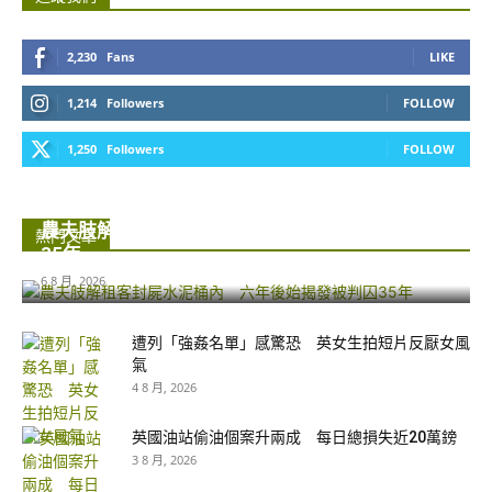
2,230
Fans
LIKE
1,214
Followers
FOLLOW
1,250
Followers
FOLLOW
農夫肢解租客封屍水泥桶內 六年後始揭發被判囚
熱門文章
35年...
6 8 月, 2026
遭列「強姦名單」感驚恐 英女生拍短片反厭女風
氣
4 8 月, 2026
英國油站偷油個案升兩成 每日總損失近20萬鎊
3 8 月, 2026