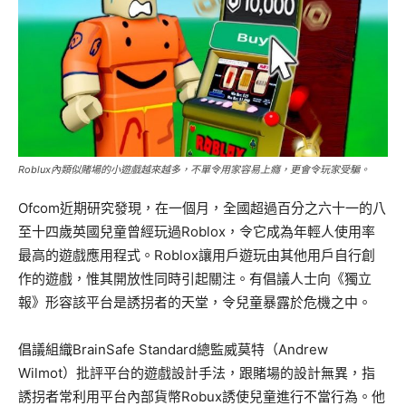
Roblux內類似賭場的小遊戲越來越多，不單令用家容易上癮，更會令玩家受騙。
Ofcom近期研究發現，在一個月，全國超過百分之六十一的八
至十四歲英國兒童曾經玩過Roblox，令它成為年輕人使用率
最高的遊戲應用程式。Roblox讓用戶遊玩由其他用戶自行創
作的遊戲，惟其開放性同時引起關注。有倡議人士向《獨立
報》形容該平台是誘拐者的天堂，令兒童暴露於危機之中。
倡議組織BrainSafe Standard總監威莫特（Andrew
Wilmot）批評平台的遊戲設計手法，跟賭場的設計無異，指
誘拐者常利用平台內部貨幣Robux誘使兒童進行不當行為。他