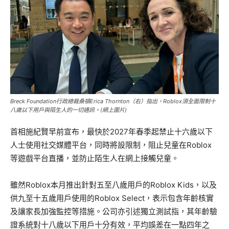
Breck Foundation行政總裁桑頓Erica Thornton（右）指出，Roblox須全面限制十
八歲以下用戶與陌生人的一切通訊。(網上圖片)
首相施紀賢早前宣布，最快於2027年春季起禁止十六歲以下
人士使用社交媒體平台，同時將設限制，阻止兒童在Roblox
等遊戲平台直播，並防止陌生人在網上接觸兒童。
雖然Roblox本月推出針對五至八歲用戶的Roblox Kids，以及
供九至十五歲用戶使用的Roblox Select，表示包含年齡核實
及讓家長加強監控等措施。公司亦引述獨立測試指，其年齡驗
證系統對十八歲以下用戶十分有效，平均誤差在一點四年之