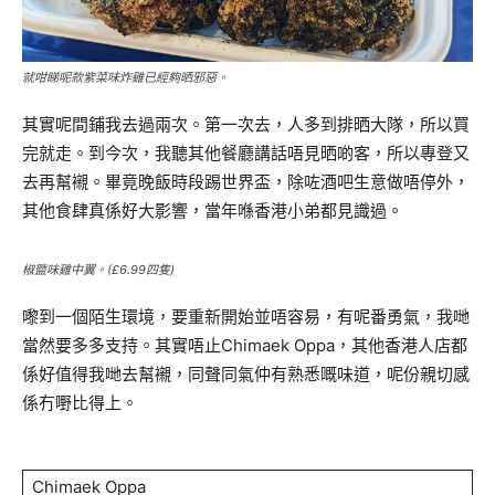
就咁睇呢款紫菜味炸雞已經夠晒邪惡。
其實呢間鋪我去過兩次。第一次去，人多到排晒大隊，所以買
完就走。到今次，我聽其他餐廳講話唔見晒啲客，所以專登又
去再幫襯。畢竟晚飯時段踢世界盃，除咗酒吧生意做唔停外，
其他食肆真係好大影響，當年喺香港小弟都見識過。
椒盬味雞中翼。(£6.99四隻)
嚟到一個陌生環境，要重新開始並唔容易，有呢番勇氣，我哋
當然要多多支持。其實唔止Chimaek Oppa，其他香港人店都
係好值得我哋去幫襯，同聲同氣仲有熟悉嘅味道，呢份親切感
係冇嘢比得上。
Chimaek Oppa