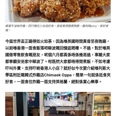
蜂蜜牛油味炸雞，同行嗰位少女話好食。我就覺得脆漿夠脆，雞肉夠juicy，係好食
嘅。
今屆世界盃正踢得如火如荼，因為喺英國時間黃昏至夜晚踢，
以前喺香港一面食飯落吧睇波嘅回憶返晒嚟。不過，對於喺英
國做零售飲食嘅朋友，呢個六月都真係唔係幾易過，事關大家
都寧願安坐家中睇波了。咁既然大家都唔得閒煮飯，不如考慮
吓叫外賣，支持吓啲香港人小店？就好似今次要介紹喺列斯大
學區附近嘅韓式炸雞店Chimaek Oppa，簡單一句就係抵食夾
好食，一面食住炸雞一面支持英格蘭，絕對係賞心樂事。