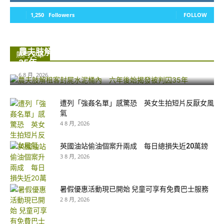
1,250
Followers
FOLLOW
農夫肢解租客封屍水泥桶內 六年後始揭發被判囚
熱門文章
35年...
6 8 月, 2026
遭列「強姦名單」感驚恐 英女生拍短片反厭女風
氣
4 8 月, 2026
英國油站偷油個案升兩成 每日總損失近20萬鎊
3 8 月, 2026
暑假優惠活動現已開始 兒童可享有免費巴士服務
2 8 月, 2026