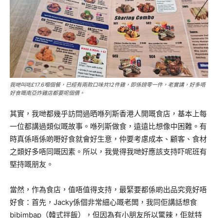
我哋叫咗£17.6嗰個餐，已經有兩款口味共12件雞，即係鎊零一件，老實講，好多唔
好食嘅南亞炸雞店都要呢個價。
其實，我哋都幾乎訪問過晒喺列斯香港人開嘅食店，基本上每
一位都講過類似嘅故事。喺列斯做食，遠遠比想像中困難。有
時真係唔係啲嘢好食就會好生意，仲要考慮成本、顧客、食材
之類好多唔同嘅因素。所以，我覺得我哋好應該支持吓呢班有
堅持嘅朋友。
當然，作為食店，值唔值得支持，最緊要都係啲出品究竟好唔
好食：首先，Jacky係個非常細心嘅老闆，我同佢講話想食
bibimbap（韓式拌飯），但因為有小朋友所以驚辣，佢就特