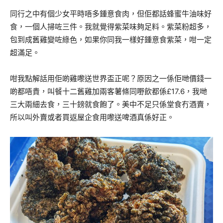
同行之中有個少女平時唔多鍾意食肉，但佢都話蜂蜜牛油味好
食，一個人掃咗三件。我就覺得紫菜味夠足料。紫菜粉超多，
包到成舊雞變咗綠色，如果你同我一樣好鍾意食紫菜，咁一定
超滿足。
咁我點解話用佢啲雞嚟送世界盃正呢？原因之一係佢哋價錢一
啲都唔貴，叫餐十二舊雞加兩客薯條同嘢飲都係£17.6，我哋
三大兩細去食，三十鎊就食飽了。美中不足只係堂食冇酒賣，
所以叫外賣或者買返屋企食用嚟送啤酒真係好正。