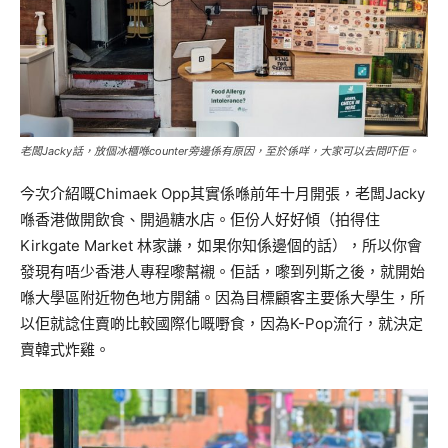
老闆Jacky話，放個冰櫃喺counter旁邊係有原因，至於係咩，大家可以去問吓佢。
今次介紹嘅Chimaek Opp其實係喺前年十月開張，老闆Jacky
喺香港做開飲食、開過糖水店。佢份人好好傾（拍得住
Kirkgate Market 林家謙，如果你知係邊個的話），所以你會
發現有唔少香港人專程嚟幫襯。佢話，嚟到列斯之後，就開始
喺大學區附近物色地方開舖。因為目標顧客主要係大學生，所
以佢就諗住賣啲比較國際化嘅嘢食，因為K-Pop流行，就決定
賣韓式炸雞。