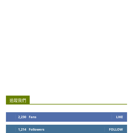
追蹤我們
2,230
Fans
LIKE
1,214
Followers
FOLLOW