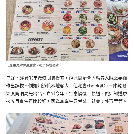
可能主要做學生生意，所以價錢唔貴。
幸好，經過呢年幾時間嘅摸索，佢哋開始會因應客人嘅需要而
作出調校。例如知道係本地客人，佢哋會check過每一件雞嘅
溫度夠晒高先出品。直到今年，生意慢慢上軌道，例如知道原
來五月會生意比較好，因為啲學生要考試，就會叫外賣等等。