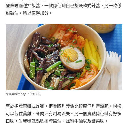
登俾咗兩種拌飯醬，一款係佢哋自己整嘅韓式辣醬，另一款係
甜鼓油，所以值得加分。
牛肉bibimbap。(£11.69)
至於招牌菜韓式炸雞，佢哋嘅炸漿係比較厚但炸得鬆脆，咁樣
可以包住舊雞，令肉汁冇咁易流失。另一個賣點係佢哋有好多
口味，咁我哋就點咗招牌醬油、蜂蜜牛油以及紫菜味。