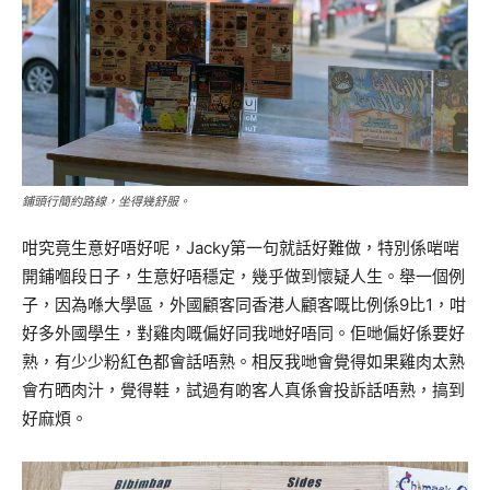
鋪頭行簡約路線，坐得幾舒服。
咁究竟生意好唔好呢，Jacky第一句就話好難做，特別係啱啱
開鋪嗰段日子，生意好唔穩定，幾乎做到懷疑人生。舉一個例
子，因為喺大學區，外國顧客同香港人顧客嘅比例係9比1，咁
好多外國學生，對雞肉嘅偏好同我哋好唔同。佢哋偏好係要好
熟，有少少粉紅色都會話唔熟。相反我哋會覺得如果雞肉太熟
會冇晒肉汁，覺得鞋，試過有啲客人真係會投訴話唔熟，搞到
好麻煩。