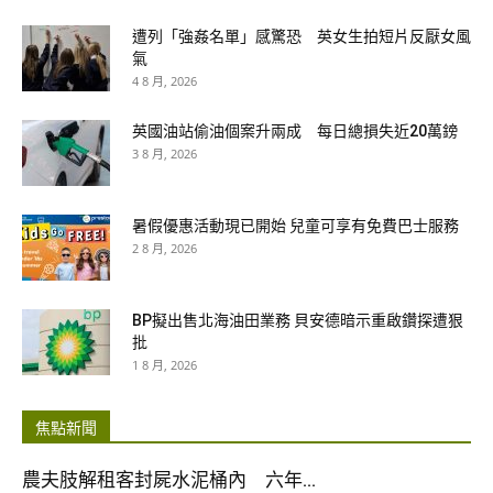
遭列「強姦名單」感驚恐 英女生拍短片反厭女風
氣
4 8 月, 2026
英國油站偷油個案升兩成 每日總損失近20萬鎊
3 8 月, 2026
暑假優惠活動現已開始 兒童可享有免費巴士服務
2 8 月, 2026
BP擬出售北海油田業務 貝安德暗示重啟鑽探遭狠
批
1 8 月, 2026
焦點新聞
農夫肢解租客封屍水泥桶內 六年...