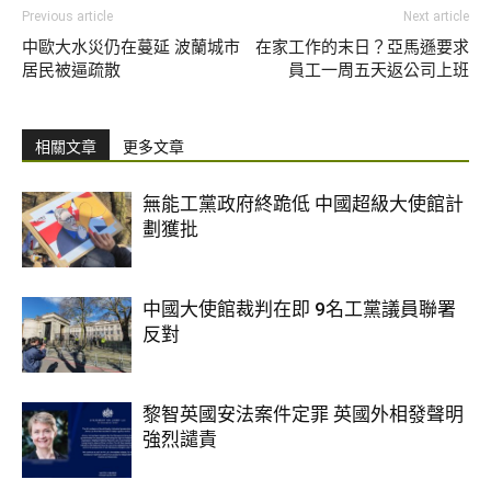
Previous article
Next article
中歐大水災仍在蔓延 波蘭城市
在家工作的末日？亞馬遜要求
居民被逼疏散
員工一周五天返公司上班
相關文章
更多文章
無能工黨政府終跪低 中國超級大使館計
劃獲批
中國大使館裁判在即 9名工黨議員聯署
反對
黎智英國安法案件定罪 英國外相發聲明
強烈譴責