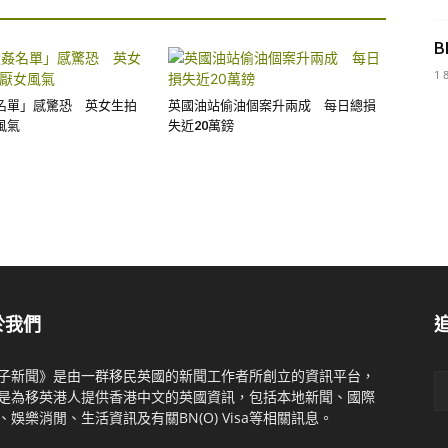
B
1 
名單」感驚恐 英女生拍
英國油站偷油個案升兩成 每日總損
風氣
失近20萬鎊
於我們
子新聞》是由一群移民英國的新聞工作者所創立的資訊平台，
是為移英港人提供香港中文的英國資訊，包括本地新聞、國際
、娛樂消閒、生活資訊及有關BN(O) Visa等相關訊息。