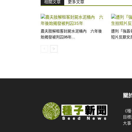
相關文章
更多文章
農夫肢解租客封屍水泥桶內 六年後
遭列「強姦
始揭發被判囚35年...
短片反厭女
關
《種
目標
大事