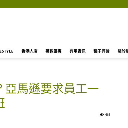
FESTYLE
香港人店
著數優惠
有用資訊
種子評論
關於
？亞馬遜要求員工一
班
461