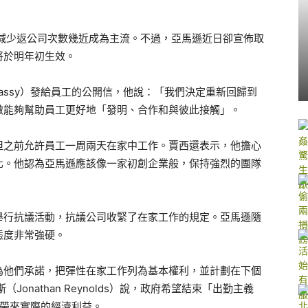
每周減少返公司次數幾近成為主流。不過，亞馬遜近日卻宣佈取
將於明年初生效。
Jassy）發給員工的公開信，他說：「我們決定重新回歸到
做能夠幫助員工更好地「發明、合作和與彼此接觸」。
但之前允許員工一周兩天在家中工作。賈西還表示，他擔心
化。他認為亞馬遜應該像一家初創企業般，保持強烈的團隊
舉行抗議活動，抗議公司收緊了在家工作的規定。亞馬遜隨
態度非常強硬。
為他們承諾，把彈性在家工作列為基本權利，並計劃在下個
onathan Reynolds）說，政府希望結束「出勤主義
作可帶來實際的經濟利益。