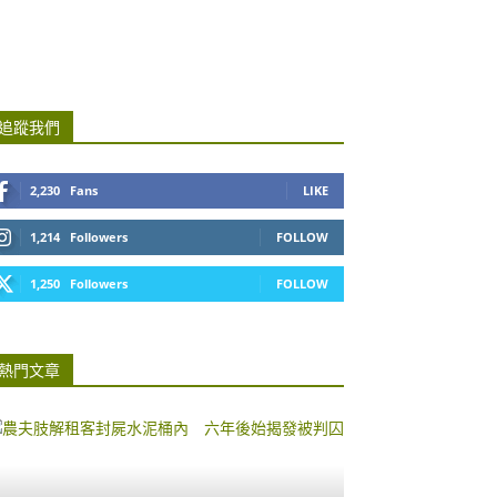
追蹤我們
2,230
Fans
LIKE
1,214
Followers
FOLLOW
1,250
Followers
FOLLOW
熱門文章