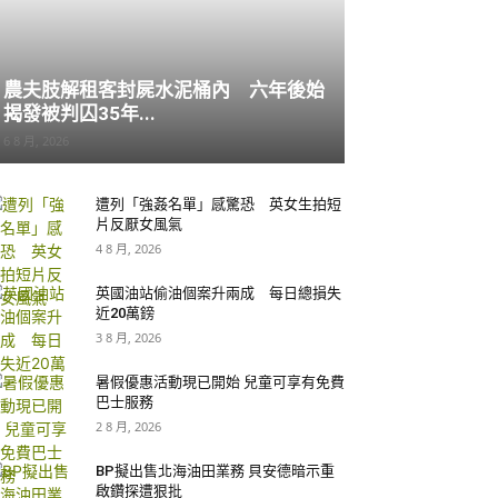
農夫肢解租客封屍水泥桶內 六年後始
揭發被判囚35年...
6 8 月, 2026
遭列「強姦名單」感驚恐 英女生拍短
片反厭女風氣
4 8 月, 2026
英國油站偷油個案升兩成 每日總損失
近20萬鎊
3 8 月, 2026
暑假優惠活動現已開始 兒童可享有免費
巴士服務
2 8 月, 2026
BP擬出售北海油田業務 貝安德暗示重
啟鑽探遭狠批