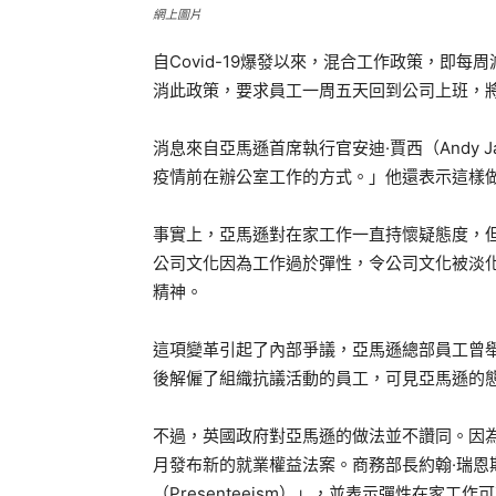
網上圖片
自Covid-19爆發以來，混合工作政策，即
消此政策，要求員工一周五天回到公司上班，
消息來自亞馬遜首席執行官安迪·賈西（Andy 
疫情前在辦公室工作的方式。」他還表示這樣
事實上，亞馬遜對在家工作一直持懷疑態度，
公司文化因為工作過於彈性，令公司文化被淡
精神。
這項變革引起了內部爭議，亞馬遜總部員工曾
後解僱了組織抗議活動的員工，可見亞馬遜的
不過，英國政府對亞馬遜的做法並不讚同。因
月發布新的就業權益法案。商務部長約翰·瑞恩斯（J
（Presenteeism）」，並表示彈性在家工