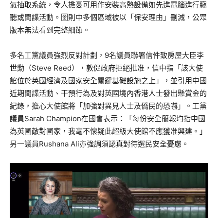
氣抽取系統，令人擔憂可用作安裝高熱設備如先進電腦進行竊
聽或間諜活動。圖則中多個區域被以「保安理由」刪減，公眾
版本無法看到完整細節。
多名工黨議員強烈反對計劃，9名議員聯署信件致房屋大臣李
世勳（Steve Reed），敦促政府拒絕批准，信中指「該大使
館位於英國經濟及國家安全關鍵基礎設施之上」，並引用中國
近期間諜活動、干預行為及對英國境內香港人士發出懸賞金的
紀錄，擔心大使館將「加強對異見人士及僑民的恐嚇」。工黨
議員Sarah Champion在國會表示：「每份安全簡報均指中國
為英國敵對國家，我毫不懷疑此超級大使館不應獲准興建。」
另一議員Rushana Ali亦強調須認真對待選民安全憂慮。