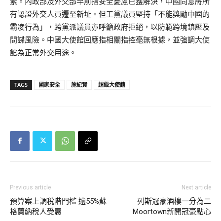
素。內政部及外交部早前指安全憂慮已獲解決，中國同意將所
有認證外交人員遷至新址。但工黨議員堅持「不能獎勵中國的
霸凌行為」，跨黨派議員亦呼籲政府拒絕，以防範跨境鎮壓及
間諜風險。中國大使館回應指相關指控毫無根據，並強調大使
館為正常外交用途。
TAGS
國家安全
施紀賢
超級大使館
Previous article
Next article
預算案上調稅階門檻 逾55%蘇
列斯冠豪酒樓一分為二
格蘭納稅人受惠
Moortown新開冠豪點心