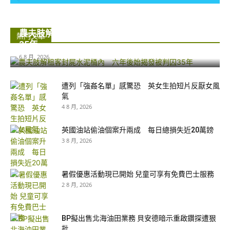
農夫肢解租客封屍水泥桶內 六年後始揭發被判囚
熱門文章
35年...
6 8 月, 2026
遭列「強姦名單」感驚恐 英女生拍短片反厭女風
氣
4 8 月, 2026
英國油站偷油個案升兩成 每日總損失近20萬鎊
3 8 月, 2026
暑假優惠活動現已開始 兒童可享有免費巴士服務
2 8 月, 2026
BP擬出售北海油田業務 貝安德暗示重啟鑽探遭狠
批