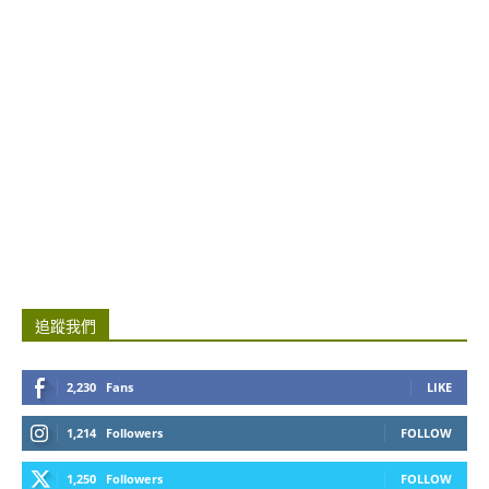
追蹤我們
2,230
Fans
LIKE
1,214
Followers
FOLLOW
1,250
Followers
FOLLOW