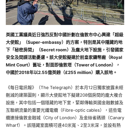
英國工黨議員近日強烈反對中國計劃在倫敦市中心興建「超級
大使館」（Super-embassy
）的方案，特別是其中隱藏的地
下「秘密房間」（Secret room
）及龐大地下設施，引發國家
安全及間諜活動憂慮。該大使館擬建於前皇家鑄幣廠（Royal
Mint Court
）舊址，對面即倫敦塔（Tower of London
），
中國於2018
年以2.55
億英鎊（£255 million
）購入該地。
《每日電訊報》（The Telegraph）於本月12日獨家披露未經
刪減的建築圖則，顯示大使館地下擬建208個房間的龐大複合
設施，其中包括一個隱藏的地下室，緊鄰傳輸英國金融數據及
互聯網流量的重要光纖電纜（Fibre-optic cables），這些電
纜連接倫敦金融城（City of London）及金絲雀碼頭（Canary
Wharf）。該隱藏室面積可達40米寬、2至3米深，並設有熱