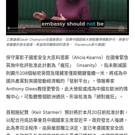
工黨議員Sarah Champion在國會提出，如果中國超級大使館獲得規劃許可，將會引
發嚴重的安全疑慮，希望政府聽取她的意見。（Facebook影片截圖）
保守黨影子國家安全大臣科恩斯（Alicia Kearns）在國會緊急
質詢中批評批准此計劃為「瘋狂」（insanity），指未刪減圖
則顯示208個秘密房間及隱藏室僅距關鍵電纜一米，將成為中
國共產黨對英國發動經濟戰的「發射平台」。情報專家
Anthony Glees教授更警告，此大使館或成為中國在歐洲的情
報中心，可監聽整個歐洲通訊，形容批准為「絕對瘋狂」。
首相施紀賢（Keir Starmer）預計將於本月20日前批准計劃，
以配合月底訪華會見中國國家主席習近平。政府發言人強調，
此為準司法程序，由房屋部獨立決定，並已考慮國家安全因