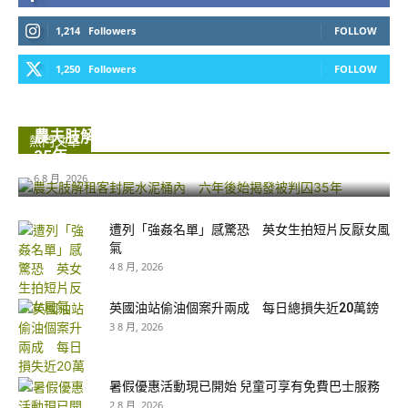
1,214
Followers
FOLLOW
1,250
Followers
FOLLOW
農夫肢解租客封屍水泥桶內 六年後始揭發被判囚
熱門文章
35年...
6 8 月, 2026
遭列「強姦名單」感驚恐 英女生拍短片反厭女風
氣
4 8 月, 2026
英國油站偷油個案升兩成 每日總損失近20萬鎊
3 8 月, 2026
暑假優惠活動現已開始 兒童可享有免費巴士服務
2 8 月, 2026