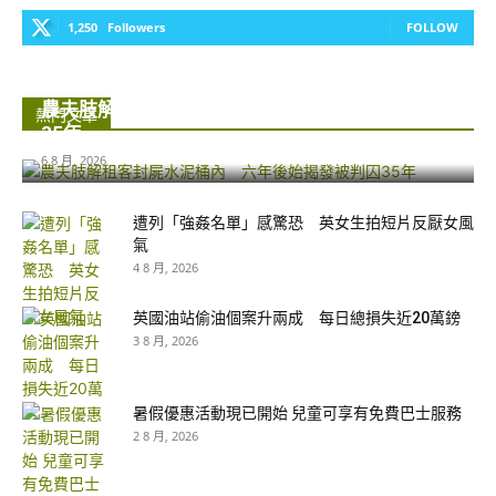
1,250
Followers
FOLLOW
農夫肢解租客封屍水泥桶內 六年後始揭發被判囚
熱門文章
35年...
6 8 月, 2026
遭列「強姦名單」感驚恐 英女生拍短片反厭女風
氣
4 8 月, 2026
英國油站偷油個案升兩成 每日總損失近20萬鎊
3 8 月, 2026
暑假優惠活動現已開始 兒童可享有免費巴士服務
2 8 月, 2026