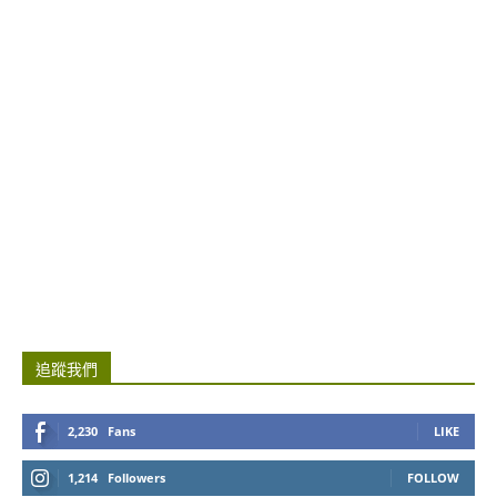
追蹤我們
2,230
Fans
LIKE
1,214
Followers
FOLLOW