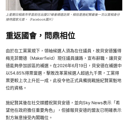
上星期日相高市早苗前往出度G7峰會順道訪英，相信是施紀賢最後一次以首相身分
接待國家元首。（Facebook圖片）
重返國會，問鼎相位
由於在工黨黨規下，領袖候選人須為在任議員，故貝安德獲得
梅克菲爾德（Makerfield）現任議員讓路，宣布辭職，讓貝安
德能夠參加該區的補選。在2026年6月19日，貝安德在補選中
以54.85%得票當選，擊敗改革黨候選人超過九千票，工黨得
票更較上次上升近一成，此役令他正式具備挑戰施紀賢黨魁地
位的資格。
施紀賢其後在社交媒體祝賀貝安德，並向Sky News表示「希
望他在政府擔任重要角色」，但據報貝安德的盟友已明確表示
對方無意接受內閣職位。