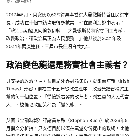
婚。（網上圖片）
2017年5月，貝安德以63%得票率當選大曼徹斯特首任民選市
長，成功在十個市鎮均取得多數票。他在勝利演說中表示：
「政治長期過度向倫敦傾斜……大曼徹斯特將會奪回主導權，
改變政治，讓政治真正為人民服務。」他其後於2021年及
2024年兩度連任，三屆市長任期合共九年。
政治變色龍還是務實社會主義者？
貝安德的政治立場，長期是外界討論焦點。愛爾蘭時報（Irish
Times）形容，他在二十五年從政生涯中，政治光譜曾橫跨工
黨的每一個位置，「從接近右翼的改革者，到左翼的人民代言
人」，被倫敦政圈笑稱為「變色龍」。
英國《金融時報》評論員布殊（Stephen Bush）於2026年5
月撰文分析指，貝安德目前以潛在黨魁身份提出的政綱，比他