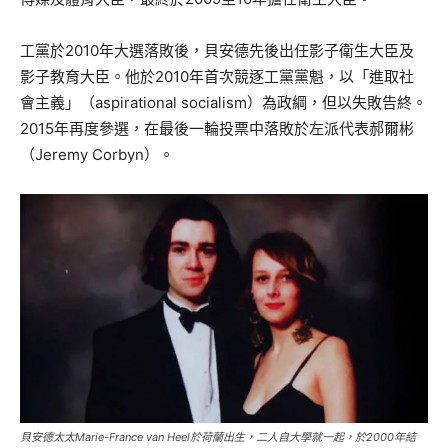
工黨於2010年大選落敗後，貝安德先後出任影子衛生大臣及
影子教育大臣。他於2010年首次競逐工黨黨魁，以「進取社
會主義」（aspirational socialism）為政綱，但以失敗告終。
2015年再度參選，在最後一輪投票中落敗於左派代表郝爾彬
（Jeremy Corbyn）。
貝安德太太Marie-France van Heel於荷蘭出生，二人自大學就一起，於2000年結