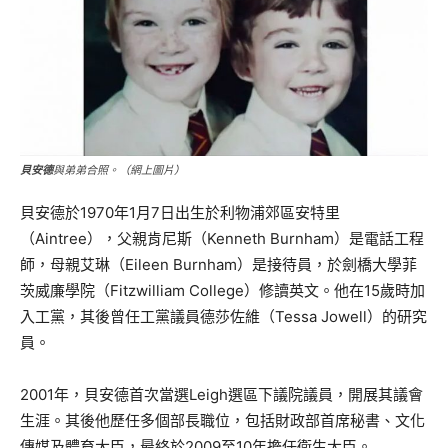
貝安德
與弟弟合照。（網上圖片）
貝安德於1970年1月7日出生於利物浦郊區安特里
（Aintree），父親肯尼斯（Kenneth Burnham）是電話工程
師，母親艾琳（Eileen Burnham）是接待員，於劍橋大學菲
茨威廉學院（Fitzwilliam College）修讀英文。他在15歲時加
入工黨，其後曾任工黨議員德莎佐維（Tessa Jowell）的研究
員。
2001年，貝安德首次當選Leigh選區下議院議員，開展其議會
生涯。其後他歷任多個部長職位，包括財政部首席秘書、文化
傳媒及體育大臣，最終於2009至10年擔任衛生大臣。