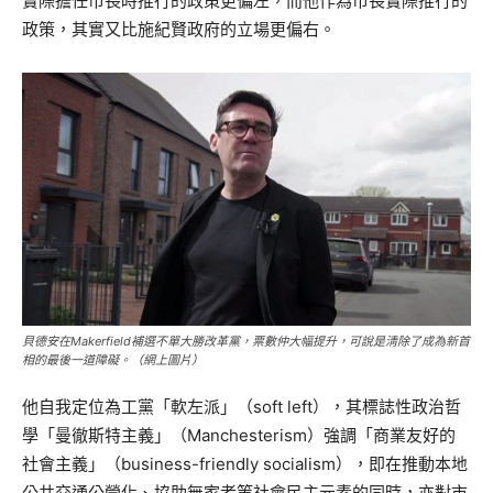
實際擔任市長時推行的政策更偏左，而他作為市長實際推行的
政策，其實又比施紀賢政府的立場更偏右。
貝德安在Makerfield補選不單大勝改革黨，票數仲大幅提升，可說是淸除了成為新首
相的最後一道障礙。（網上圖片）
他自我定位為工黨「軟左派」（soft left），其標誌性政治哲
學「曼徹斯特主義」（Manchesterism）強調「商業友好的
社會主義」（business-friendly socialism），即在推動本地
公共交通公營化、協助無家者等社會民主元素的同時，亦對市