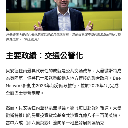
貝安德任內最具代表性的成就是公共交通改革。其後很多城市如列斯及Sheiffield都
有意仿效。（網上圖片）
主要政績：交通公營化
貝安德任內最具代表性的成就是公共交通改革。大曼徹斯特成
為英國第一個將巴士服務重新納入地方管控的聯合政府，Bee
Network計劃由2023年起分階段推行，並於2025年1月完成
全面巴士專營制度。
然而，貝安德任內並非毫無爭議。據《每日郵報》報道，大曼
徹斯特推出的房屋投資貸款基金共涉資九億八千三百萬英鎊，
當中六成（即六億英鎊）流向單一地產發展商連納克