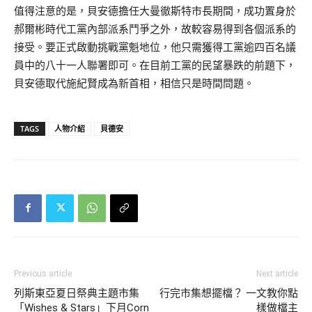
值得注意的是，貝安德擔任大曼徹斯特市長期間，成功置身於
郝爾彬時代工黨內部派系鬥爭之外，故較容易得到各個派系的
接受。要正式啟動挑戰黨魁地位，他只需獲得工黨逾四百名議
員中的八十一人聯署即可。在目前工黨的民望暴跌的前題下，
貝安德取代施紀賢成為新首相，相信只是時間問題。
TAGS
人物介紹
貝德安
Previous article
Next article
列斯東亞夏日祭典主題市集
行完市集想擺檔？ 一文教你點
「Wishes & Stars」下月Corn
樣做檔主