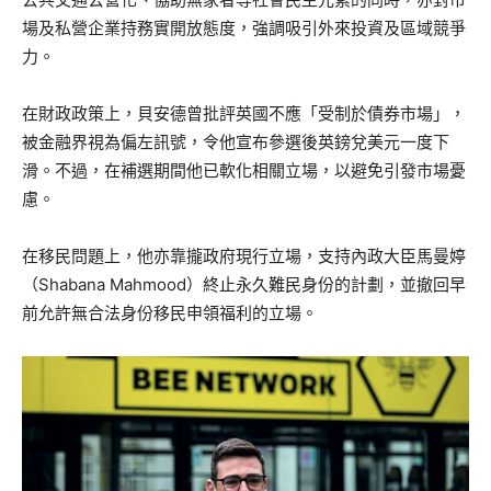
場及私營企業持務實開放態度，強調吸引外來投資及區域競爭
力。
在財政政策上，貝安德曾批評英國不應「受制於債券市場」，
被金融界視為偏左訊號，令他宣布參選後英鎊兌美元一度下
滑。不過，在補選期間他已軟化相關立場，以避免引發市場憂
慮。
在移民問題上，他亦靠攏政府現行立場，支持內政大臣馬曼婷
（Shabana Mahmood）終止永久難民身份的計劃，並撤回早
前允許無合法身份移民申領福利的立場。