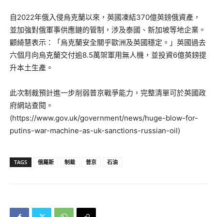
自2022年俄入侵烏克蘭以來，英國凍結370億英鎊俄資產，
並加強對俄軍事供應鏈的管制，涉及泰國、新加坡等地企業。
顧綺慧表示：「烏克蘭安全關乎歐洲及英國穩定。」英國過去
六個月向烏克蘭交付逾8.5萬架軍用無人機，並投資6億英鎊提
升本土生產。
此次制裁預計進一步削弱普京戰爭能力，完整清單可於英國政
府網站查閱。
(https://www.gov.uk/government/news/huge-blow-for-
putins-war-machine-as-uk-sanctions-russian-oil)
TAGS
俄羅斯
制裁
普京
石油