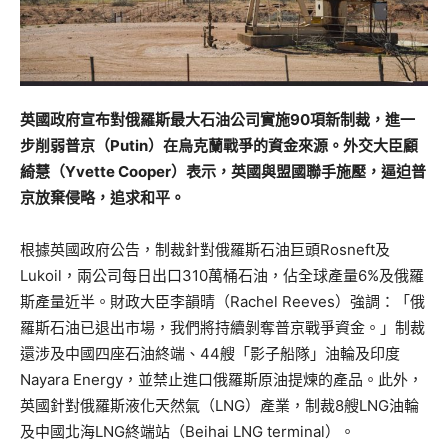
英國政府宣布對俄羅斯最大石油公司實施90項新制裁，進一
步削弱普京（Putin）在烏克蘭戰爭的資金來源。外交大臣顧
綺慧（Yvette Cooper）表示，英國與盟國聯手施壓，逼迫普
京放棄侵略，追求和平。
根據英國政府公告，制裁針對俄羅斯石油巨頭Rosneft及
Lukoil，兩公司每日出口310萬桶石油，佔全球產量6%及俄羅
斯產量近半。財政大臣李韻晴（Rachel Reeves）強調：「俄
羅斯石油已退出市場，我們將持續剝奪普京戰爭資金。」制裁
還涉及中國四座石油終端、44艘「影子船隊」油輪及印度
Nayara Energy，並禁止進口俄羅斯原油提煉的產品。此外，
英國針對俄羅斯液化天然氣（LNG）產業，制裁8艘LNG油輪
及中國北海LNG終端站（Beihai LNG terminal）。