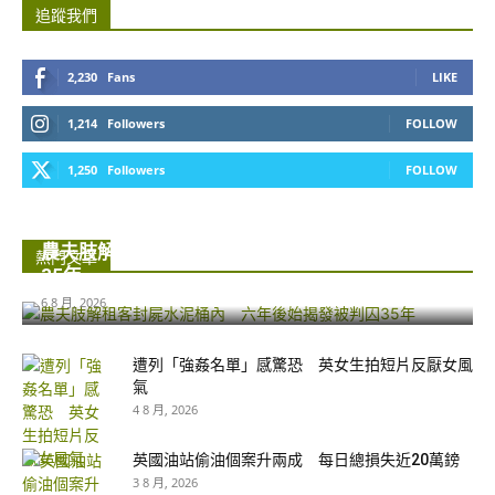
追蹤我們
2,230
Fans
LIKE
1,214
Followers
FOLLOW
1,250
Followers
FOLLOW
農夫肢解租客封屍水泥桶內 六年後始揭發被判囚
熱門文章
35年...
6 8 月, 2026
遭列「強姦名單」感驚恐 英女生拍短片反厭女風
氣
4 8 月, 2026
英國油站偷油個案升兩成 每日總損失近20萬鎊
3 8 月, 2026