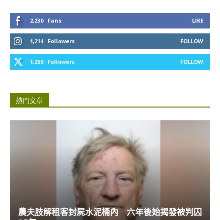
2,230
Fans
LIKE
1,214
Followers
FOLLOW
1,250
Followers
FOLLOW
熱門文章
農夫肢解租客封屍水泥桶內 六年後始揭發被判囚