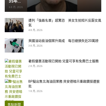
35年...
6 8 月, 2026
遭列「強姦名單」感驚恐 英女生拍短片反厭女風
氣
4 8 月, 2026
英國油站偷油個案升兩成 每日總損失近20萬鎊
3 8 月, 2026
暑假優惠活動現已開始 兒童可享有免費巴士服務
2 8 月, 2026
BP擬出售北海油田業務 貝安德暗示重啟鑽探遭狠
批
1 8 月, 2026
焦點新聞