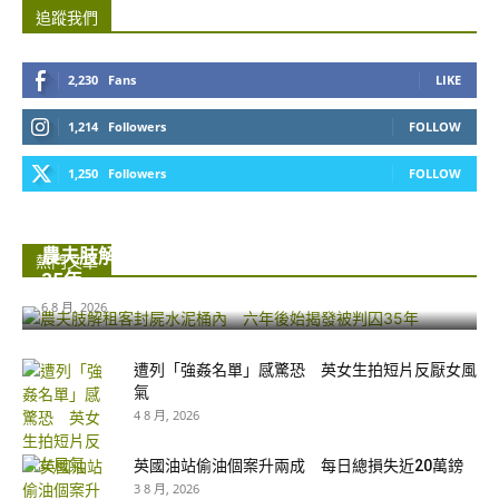
追蹤我們
2,230
Fans
LIKE
1,214
Followers
FOLLOW
1,250
Followers
FOLLOW
農夫肢解租客封屍水泥桶內 六年後始揭發被判囚
熱門文章
35年...
6 8 月, 2026
遭列「強姦名單」感驚恐 英女生拍短片反厭女風
氣
4 8 月, 2026
英國油站偷油個案升兩成 每日總損失近20萬鎊
3 8 月, 2026