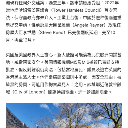
洲現有任何外交建築。過去三年，該申請屢屢受阻：2022年
當地塔哈姆雷茨區議會（Tower Hamlets Council）首次否
決，保守黨政府亦未介入。工黨上台後，中國於選舉後兩週重
新提交申請，惟前房屋大臣韋雅蘭（Angela Rayner）及現任
房屋大臣李世勳（Steve Reed）已先後兩度延期，先至10
月，再至12月。
英國及美國政界人士擔心，新大使館可能淪為北京歐洲間諜基
地，威脅國家安全。英國情報機構MI5及MI6據報已表態支持
批准，但反對聲浪仍高漲，包括當地居民、議員及逃亡英國的
香港民主派人士。他們憂慮建築圖則中多處「因安全理由」被
塗黑的房間，可能用作拘禁異見人士之用。該址鄰近倫敦金融
城（City of London）關鍵通訊電纜，進一步加劇隱憂。