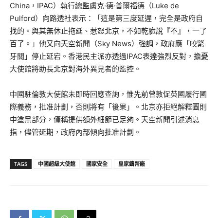
China，IPAC）執行總監盧克·德·普爾福德（Luke de
Pulford）向路透社表示：「這是第三度延遲，完全是政府自
找的。與其無休止拖延、惹怒北京，不如乾脆說『不』，一了
百了。」他又向天空新聞（Sky News）強調，政府應「咬緊
牙關」停止延宕。香港民主派亦透過IPAC表達強烈反對，擔憂
大使館將助長北京對海外異見者的監控。
中國駐倫敦大使館未即時回應查詢，惟先前曾敦促英國履行國
際義務，批准計劃，否則將有「後果」。北京亦拒絕解釋圖則
中塗黑部分，僅稱提供額外細節已足夠。天空新聞引述消息
指，儘管延期，政府內部傾向批准計劃。
TAGS
中國超級大使館
國家安全
皇家鑄幣廠