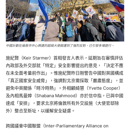
中國計劃在倫敦市中心興建的超級大使館遭到了強烈反對，已引發多場遊行。
施紀賢（Keir Starmer）首相發言人表示，延期旨在審慎評估
內政部及外交部就「特定」安全影響提出的意見，「決定不應
在未全面考量前作出」。惟施紀賢昨日剛警告中國對英國構成
「真正國家安全威脅」，強調對北京需採取「嚴肅態度」，並
避免中英關係「時冷時熱」。外相顧綺慧（Yvette Cooper）
及內相馬曼婷（Shabana Mahmood）亦於信中指，已與中國
達成「安排」，要求北京將倫敦所有外交設施（大使官邸除
外）整合至新址，以緩解安全疑慮。
跨國議會中國聯盟（Inter-Parliamentary Alliance on