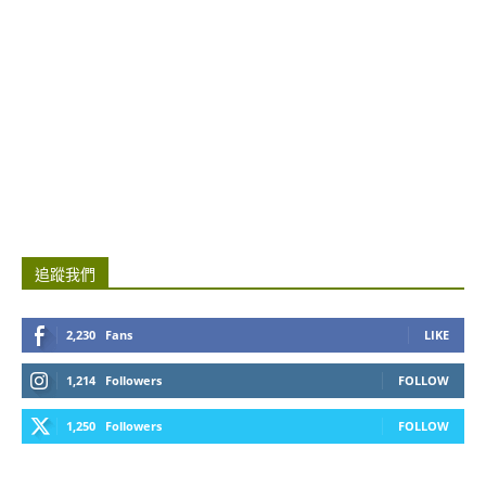
追蹤我們
2,230
Fans
LIKE
1,214
Followers
FOLLOW
1,250
Followers
FOLLOW