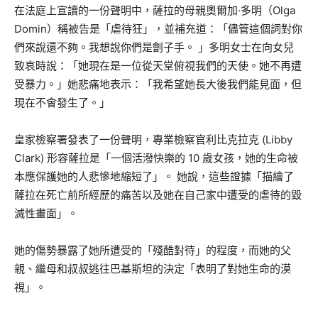
在法庭上宣讀的一份聲明中，薩拉的母親奧爾加·多明（Olga
Domin）稱被告是「虐待狂」，並補充道：「儘管這個詞對你
們來說還不夠。我想說你們是劊子手。 」多明女士在向女兒
致哀時說：「她現在是一位從天堂俯視我們的天使。她不再遭
受暴力。」她悲痛地表示：「我希望她長大後我們能見面，但
現在不會發生了。」
皇家檢察署發表了一份聲明，專業檢察官利比克拉克 (Libby
Clark) 形容薩拉是「一個活潑快樂的 10 歲女孩，她的生命被
本應保護她的人悲慘地縮短了」。 她說，這些證據「描繪了
薩拉在死亡前所經歷的痛苦以及她在自己家中遭受的虐待的毀
滅性畫面」。
她的傷勢暴露了她所遭受的「殘酷對待」的程度，而她的父
親、繼母和叔叔逃往巴基斯坦的決定「表明了對她生命的漠
視」。