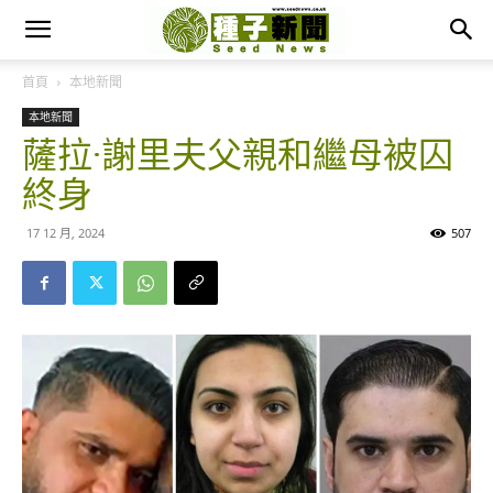
首頁
本地新聞
本地新聞
薩拉·謝里夫父親和繼母被囚
終身
17 12 月, 2024
507