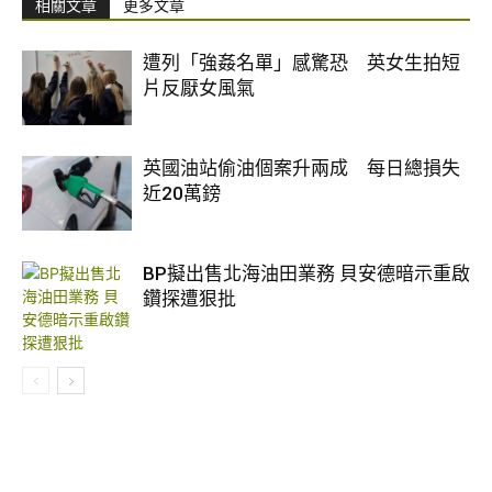
相關文章
更多文章
遭列「強姦名單」感驚恐 英女生拍短
片反厭女風氣
英國油站偷油個案升兩成 每日總損失
近20萬鎊
BP擬出售北海油田業務 貝安德暗示重啟
鑽探遭狠批