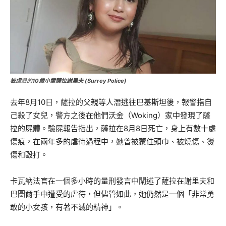
被虐
殺的
10歲小童薩拉謝里夫 (Surrey Police)
去年8月10日，薩拉的父親等人潛逃往巴基斯坦後，報警指自
己殺了女兒，警方之後在他們沃金（Woking）家中發現了薩
拉的屍體。驗屍報告指出，薩拉在8月8日死亡，身上有數十處
傷痕，在兩年多的虐待過程中，她曾被蒙住頭巾、被燒傷、燙
傷和毆打。
卡瓦納法官在一個多小時的量刑發言中闡述了薩拉在謝里夫和
巴圖爾手中遭受的虐待，但儘管如此，她仍然是一個「非常勇
敢的小女孩，有著不滅的精神」。