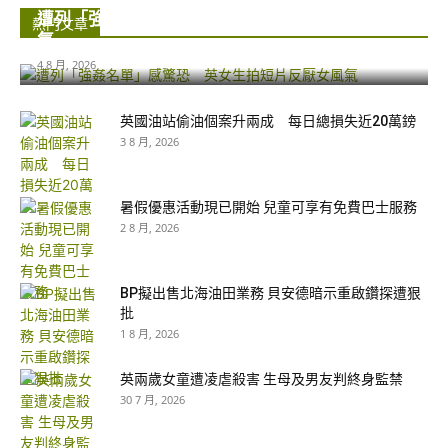
遭列「強姦名單」感驚恐 英女生拍短片反厭女風
熱門文章
氣
4 8 月, 2026
英國油站偷油個案升兩成 每日總損失近20萬鎊
3 8 月, 2026
暑假優惠活動現已開始 兒童可享有免費巴士服務
2 8 月, 2026
BP擬出售北海油田業務 貝安德暗示重啟鑽探遭狠
批
1 8 月, 2026
英兩歲女童遭凌虐殺害 生母及男友判終身監禁
30 7 月, 2026