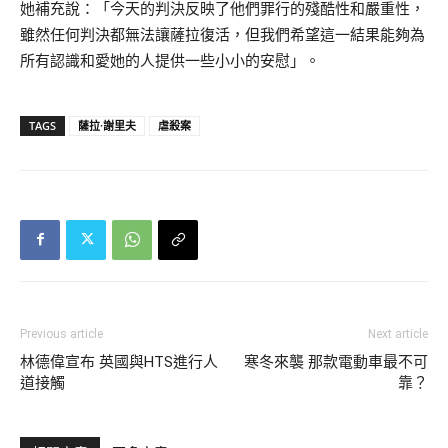
她補充說：「今天的判決反映了他們罪行的殘酷性和嚴重性，
雖然任何判決都無法讓薩拉復活，但我們希望這一結果能夠為
所有認識和愛她的人提供一些小小的安慰」。
TAGS
薩拉·謝里夫
虐殺案
Previous article
Next article
林德偉宣布 英國與HTS進行人
寒冬來襲 那款電動車最不可
道接觸
靠？