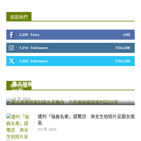
追蹤我們
2,230
Fans
LIKE
1,214
Followers
FOLLOW
1,250
Followers
FOLLOW
農夫肢解租客封屍水泥桶內 六年後始揭發被判囚
熱門文章
35年...
6 8 月, 2026
遭列「強姦名單」感驚恐 英女生拍短片反厭女風
氣
4 8 月, 2026