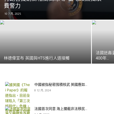
費警力
10 7 月, 2025
法國迷姦
林德偉宣布 英國與HTS進行人道接觸
400年...
中國被指秘密囤積核武 英國應如...
8 12 月, 2024
法國首次同意 海上攔截非法移民...