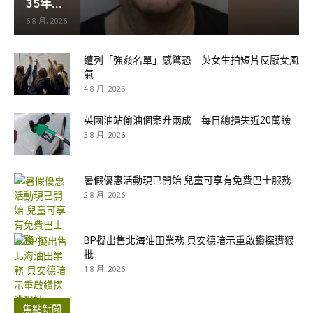
35年...
6 8 月, 2026
遭列「強姦名單」感驚恐 英女生拍短片反厭女風
氣
4 8 月, 2026
英國油站偷油個案升兩成 每日總損失近20萬鎊
3 8 月, 2026
暑假優惠活動現已開始 兒童可享有免費巴士服務
2 8 月, 2026
BP擬出售北海油田業務 貝安德暗示重啟鑽探遭狠
批
1 8 月, 2026
焦點新聞