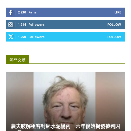
2,230
Fans
LIKE
1,214
Followers
FOLLOW
1,250
Followers
FOLLOW
熱門文章
農夫肢解租客封屍水泥桶內 六年後始揭發被判囚