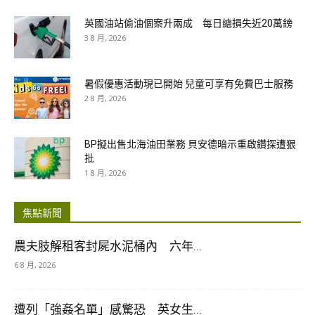
英國油站偷油個案升兩成 每日總損失近20萬鎊
3 8 月, 2026
暑假優惠活動現已開始 兒童可享有免費巴士服務
2 8 月, 2026
BP擬出售北海油田業務 貝安德暗示重啟鑽探遭狠
批
1 8 月, 2026
焦點新聞
農夫肢解租客封屍水泥桶內 六年...
6 8 月, 2026
遭列「強姦名單」感驚恐 英女生...