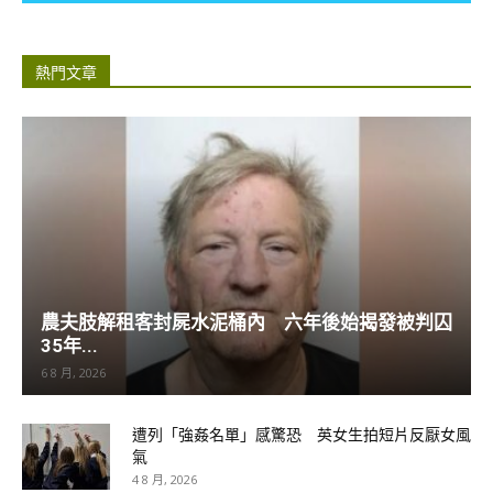
熱門文章
農夫肢解租客封屍水泥桶內 六年後始揭發被判囚
35年...
6 8 月, 2026
遭列「強姦名單」感驚恐 英女生拍短片反厭女風
氣
4 8 月, 2026