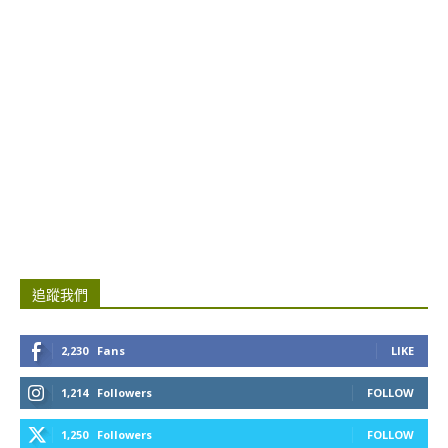
追蹤我們
2,230
Fans
LIKE
1,214
Followers
FOLLOW
1,250
Followers
FOLLOW