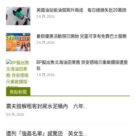
英國油站偷油個案升兩成 每日總損失近20萬鎊
3 8 月, 2026
暑假優惠活動現已開始 兒童可享有免費巴士服務
2 8 月, 2026
BP擬出售北海油田業務 貝安德暗示重啟鑽探遭狠
批
1 8 月, 2026
焦點新聞
農夫肢解租客封屍水泥桶內 六年...
6 8 月, 2026
遭列「強姦名單」感驚恐 英女生...