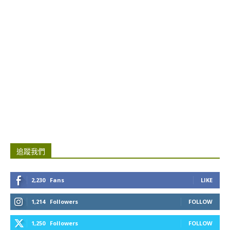
追蹤我們
2,230
Fans
LIKE
1,214
Followers
FOLLOW
1,250
Followers
FOLLOW