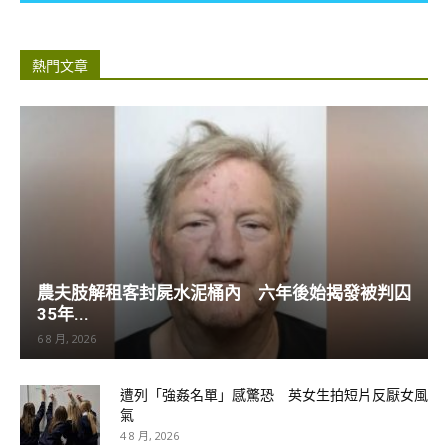
熱門文章
農夫肢解租客封屍水泥桶內 六年後始揭發被判囚
35年...
6 8 月, 2026
遭列「強姦名單」感驚恐 英女生拍短片反厭女風
氣
4 8 月, 2026