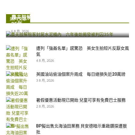
農夫肢解租客封屍水泥桶內 六年後始揭發被判囚
熱門文章
35年...
6 8 月, 2026
遭列「強姦名單」感驚恐 英女生拍短片反厭女風
氣
4 8 月, 2026
英國油站偷油個案升兩成 每日總損失近20萬鎊
3 8 月, 2026
暑假優惠活動現已開始 兒童可享有免費巴士服務
2 8 月, 2026
BP擬出售北海油田業務 貝安德暗示重啟鑽探遭狠
批