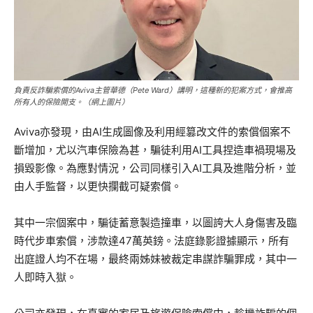
負責反詐騙索償的Aviva主管華德（Pete Ward）講明，這種新的犯案方式，會推高
所有人的保險開支。（網上圖片）
Aviva亦發現，由AI生成圖像及利用經篡改文件的索償個案不
斷增加，尤以汽車保險為甚，騙徒利用AI工具捏造車禍現場及
損毀影像。為應對情況，公司同樣引入AI工具及進階分析，並
由人手監督，以更快攔截可疑索償。
其中一宗個案中，騙徒蓄意製造撞車，以圖誇大人身傷害及臨
時代步車索償，涉款達47萬英鎊。法庭錄影證據顯示，所有
出庭證人均不在場，最終兩姊妹被裁定串謀詐騙罪成，其中一
人即時入獄。