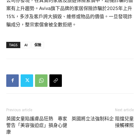
公司亦發現，在真實的家居及旅遊保險索償中，趁機詐騙的個
案有上升趨勢。Aviva旗下品牌的家居保險詐騙於2025年上升
15%，多涉及客戶誇大損毀、維修或物品的價值。一旦發現詐
騙成分，整宗索償會被全數拒絕。
TAGS
AI
保險
Previous article
Next article
英國女童陷護膚品狂熱 專家
英國將立法強制科企 阻擋兒童
警告「美容強迫症」損身心健
接觸裸照
康