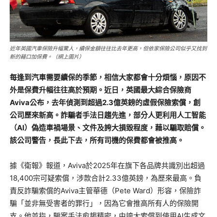
近年英國汽車保險升幅驚人，續保金額往往比去年更高，但依家保險公司似乎又找到
新的藉口加保費。（網上圖片）
每逢到汽車需要續保的季節，相信大家都會十分煩惱，原因不
外是保費升幅往往高於預期。近日，英國最大綜合保險商
Aviva公布，去年偵測到超過2.3億英鎊的虛假保險索償，創
公司歷來新高。詐騙者手法日趨先進，部分人更利用人工智能
（AI）偽造車禍場景、文件及誇大損毀程度，藉以騙取賠償。
該公司警告，長此下去，所有司機的保費都會被推高。
據《衛報》報道，Aviva於2025年在旗下各品牌共識別出超過
18,400宗可疑索償，涉款合計2.33億英鎊，為歷來最高。負
責反詐騙索償的Aviva主管華德（Pete Ward）形容，保險詐
騙「並非無受害者的罪行」，因為它會推高所有人的保險開
支。他並指，騙案手法愈趨精密，由誇大索償到使用AI生成文