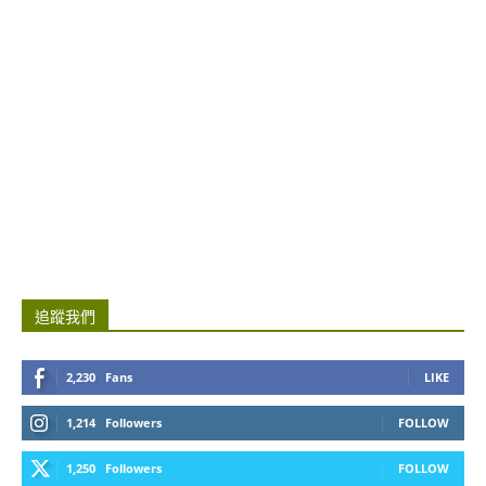
追蹤我們
2,230
Fans
LIKE
1,214
Followers
FOLLOW
1,250
Followers
FOLLOW